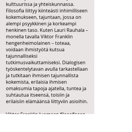
kulttuurissa ja yhteiskunnassa.
Filosofia liittyy kiinteästi inhimilliseen
kokemukseen, tajuntaan, jossa on
alempi psyykkinen ja korkeampi
henkinen taso. Kuten Lauri Rauhala –
monella tavalla Viktor Franklin
hengenheimolainen – toteaa,
voidaan ihmistyötä kutsua
tajunnalliseksi
tutkimusvaikuttamiseksi. Dialogisen
työskentelytavan avulla tarkastellaan
ja tutkitaan ihmisen tajunnallista
kokemista, erilaisia ihmisen
omaksumia tapoja ajatella, tuntea ja
suhtautua itseensä, toisiin ja
erilaisiin elämäänsä liittyviin asioihin.
Viktor Franklin luomaan filosofiseen
teoriaan perustuva käytännön
työskentely on siis dialogia. Ei siis