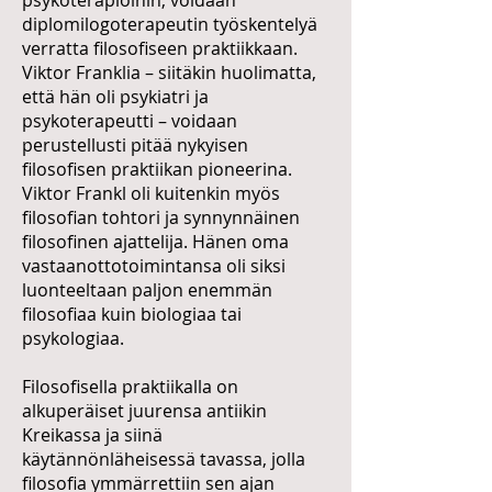
psykoterapioihin, voidaan
diplomilogoterapeutin työskentelyä
verratta filosofiseen praktiikkaan.
Viktor Franklia – siitäkin huolimatta,
että hän oli psykiatri ja
psykoterapeutti – voidaan
perustellusti pitää nykyisen
filosofisen praktiikan pioneerina.
Viktor Frankl oli kuitenkin myös
filosofian tohtori ja synnynnäinen
filosofinen ajattelija. Hänen oma
vastaanottotoimintansa oli siksi
luonteeltaan paljon enemmän
filosofiaa kuin biologiaa tai
psykologiaa.
Filosofisella praktiikalla on
alkuperäiset juurensa antiikin
Kreikassa ja siinä
käytännönläheisessä tavassa, jolla
filosofia ymmärrettiin sen ajan