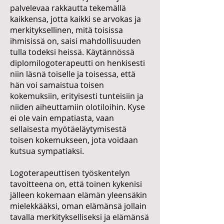
palvelevaa rakkautta tekemällä
kaikkensa, jotta kaikki se arvokas ja
merkityksellinen, mitä toisissa
ihmisissä on, saisi mahdollisuuden
tulla todeksi heissä. Käytännössä
diplomilogoterapeutti on henkisesti
niin läsnä toiselle ja toisessa, että
hän voi samaistua toisen
kokemuksiin, erityisesti tunteisiin ja
niiden aiheuttamiin olotiloihin. Kyse
ei ole vain empatiasta, vaan
sellaisesta myötäeläytymisestä
toisen kokemukseen, jota voidaan
kutsua sympatiaksi.
Logoterapeuttisen työskentelyn
tavoitteena on, että toinen kykenisi
jälleen kokemaan elämän yleensäkin
mielekkääksi, oman elämänsä jollain
tavalla merkitykselliseksi ja elämänsä