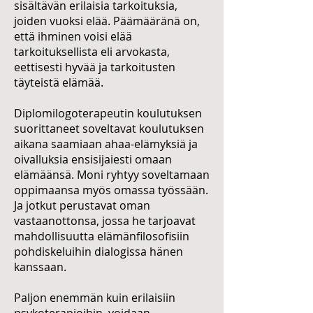
sisältävän erilaisia tarkoituksia,
joiden vuoksi elää. Päämääränä on,
että ihminen voisi elää
tarkoituksellista eli arvokasta,
eettisesti hyvää ja tarkoitusten
täyteistä elämää.
Diplomilogoterapeutin koulutuksen
suorittaneet soveltavat koulutuksen
aikana saamiaan ahaa-elämyksiä ja
oivalluksia ensisijaiesti omaan
elämäänsä. Moni ryhtyy soveltamaan
oppimaansa myös omassa työssään.
Ja jotkut perustavat oman
vastaanottonsa, jossa he tarjoavat
mahdollisuutta elämänfilosofisiin
pohdiskeluihin dialogissa hänen
kanssaan.
Paljon enemmän kuin erilaisiin