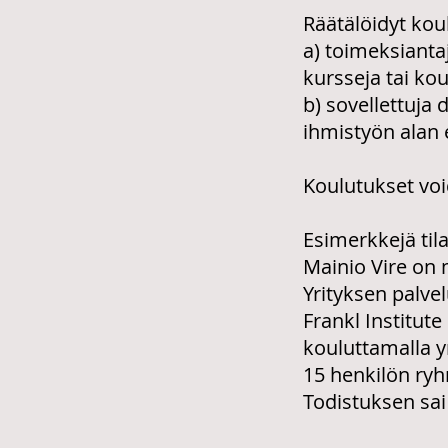
Räätälöidyt koul
a) toimeksiantaj
kursseja tai kou
b) sovellettuja
ihmistyön alan 
Koulutukset voi
Esimerkkejä til
Mainio Vire
on m
Yrityksen palve
Frankl Institut
kouluttamalla y
15 henkilön ryh
Todistuksen sai