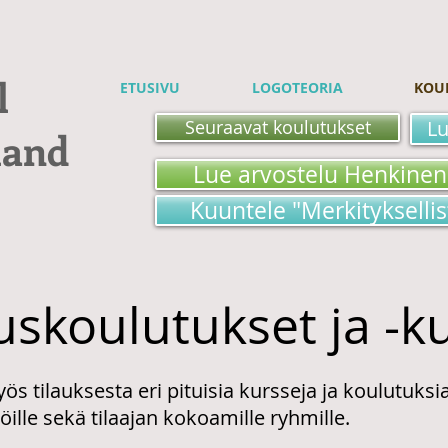
l
ETUSIVU
LOGOTEORIA
KOU
Seuraavat koulutukset
Lu
land
Lue arvostelu Henkinen
Kuuntele "Merkitykselli
uskoulutukset ja -ku
s tilauksesta eri pituisia kursseja ja koulutuksi
öille sekä tilaajan kokoamille ryhmille.