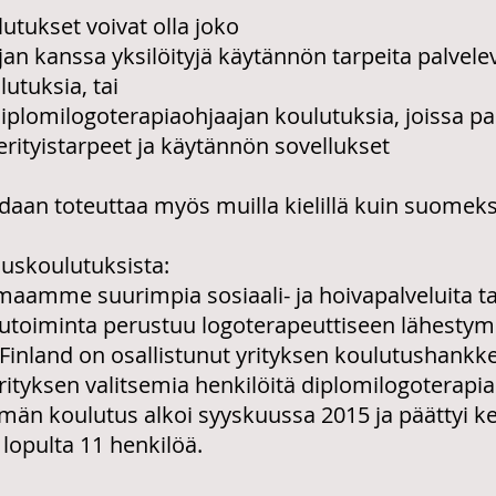
utukset voivat olla joko
an kanssa yksilöityjä käytännön tarpeita palvelevi
lutuksia, tai
 diplomilogoterapiaohjaajan koulutuksia, joissa p
erityistarpeet ja käytännön sovellukset
daan toteuttaa myös muilla kielillä kuin suomeks
auskoulutuksista:
aamme suurimpia sosiaali- ja hoivapalveluita tar
lutoiminta perustuu logoterapeuttiseen lähestym
e Finland on osallistunut yrityksen koulutushank
rityksen valitsemia henkilöitä diplomilogoterapia
män koulutus alkoi syyskuussa 2015 ja päättyi k
 lopulta 11 henkilöä.