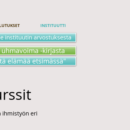
LUTUKSET
INSTITUUTTI
e instituutin arvostuksesta
 uhmavoima -kirjasta
stä elämää etsimässä"
rssit
a ihmistyön eri