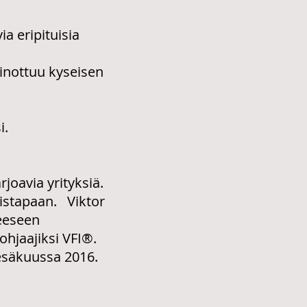
a eripituisia
ainottuu kyseisen
i.
joavia yrityksiä.
istapaan. Viktor
keeseen
ohjaajiksi VFI®.
esäkuussa 2016.