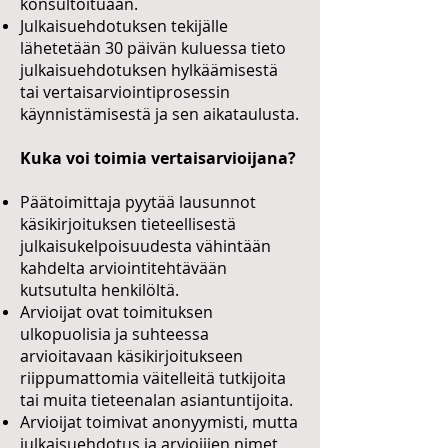
konsultoituaan.
Julkaisuehdotuksen tekijälle
lähetetään 30 päivän kuluessa tieto
julkaisuehdotuksen hylkäämisestä
tai vertaisarviointiprosessin
käynnistämisestä ja sen aikataulusta.
Kuka voi toimia vertaisarvioijana?
Päätoimittaja pyytää lausunnot
käsikirjoituksen tieteellisestä
julkaisukelpoisuudesta vähintään
kahdelta arviointitehtävään
kutsutulta henkilöltä.
Arvioijat ovat toimituksen
ulkopuolisia ja suhteessa
arvioitavaan käsikirjoitukseen
riippumattomia väitelleitä tutkijoita
tai muita tieteenalan asiantuntijoita.
Arvioijat toimivat anonyymisti, mutta
julkaisuehdotus ja arvioijien nimet