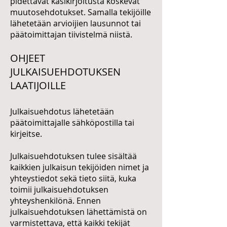
pidettävät käsikirjoitusta koskevat
muutosehdotukset. Samalla tekijöille
lähetetään arvioijien lausunnot tai
päätoimittajan tiivistelmä niistä.
OHJEET
JULKAISUEHDOTUKSEN
LAATIJOILLE
Julkaisuehdotus lähetetään
päätoimittajalle sähköpostilla tai
kirjeitse.
Julkaisuehdotuksen tulee sisältää
kaikkien julkaisun tekijöiden nimet ja
yhteystiedot sekä tieto siitä, kuka
toimii julkaisuehdotuksen
yhteyshenkilönä. Ennen
julkaisuehdotuksen lähettämistä on
varmistettava, että kaikki tekijät