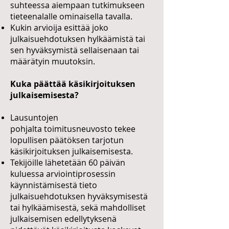
suhteessa aiempaan tutkimukseen
tieteenalalle ominaisella tavalla.
Kukin arvioija esittää joko
julkaisuehdotuksen hylkäämistä tai
sen hyväksymistä sellaisenaan tai
määrätyin muutoksin.
Kuka päättää käsikirjoituksen
julkaisemisesta?
Lausuntojen
pohjalta toimitusneuvosto tekee
lopullisen päätöksen tarjotun
käsikirjoituksen julkaisemisesta.
Tekijöille lähetetään 60 päivän
kuluessa arviointiprosessin
käynnistämisestä tieto
julkaisuehdotuksen hyväksymisestä
tai hylkäämisestä, sekä mahdolliset
julkaisemisen edellytyksenä