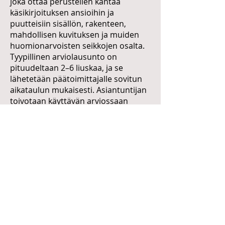
joka ottaa perustellen kantaa
käsikirjoituksen ansioihin ja
puutteisiin sisällön, rakenteen,
mahdollisen kuvituksen ja muiden
huomionarvoisten seikkojen osalta.
Tyypillinen arviolausunto on
pituudeltaan 2–6 liuskaa, ja se
lähetetään päätoimittajalle sovitun
aikataulun mukaisesti. Asiantuntijan
toivotaan käyttävän arviossaan
seuraavaa asteikkoa:
Käsikirjoitus on julkaistavissa
sellaisenaan
Käsikirjoitus on hyväksyttävissä, jos
siihen tehdään esitetyt muutokset ja
korjaukset
Käsikirjoitus suositellaan hylättäväksi
Arviointia tukevat esimerkiksi
seuraavat kysymykset: