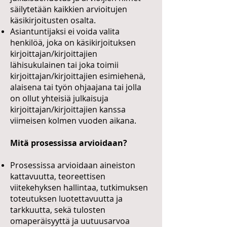
säilytetään kaikkien arvioitujen
käsikirjoitusten osalta.
Asiantuntijaksi ei voida valita
henkilöä, joka on käsikirjoituksen
kirjoittajan/kirjoittajien
lähisukulainen tai joka toimii
kirjoittajan/kirjoittajien esimiehenä,
alaisena tai työn ohjaajana tai jolla
on ollut yhteisiä julkaisuja
kirjoittajan/kirjoittajien kanssa
viimeisen kolmen vuoden aikana.
Mitä prosessissa arvioidaan?
Prosessissa arvioidaan aineiston
kattavuutta, teoreettisen
viitekehyksen hallintaa, tutkimuksen
toteutuksen luotettavuutta ja
tarkkuutta, sekä tulosten
omaperäisyyttä ja uutuusarvoa