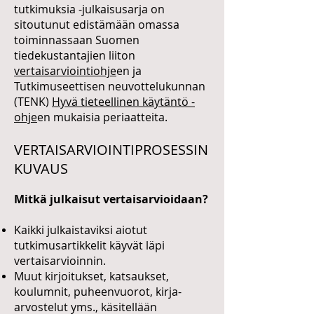
tutkimuksia -julkaisusarja on
sitoutunut edistämään omassa
toiminnassaan Suomen
tiedekustantajien liiton
vertaisarviointiohje
en ja
Tutkimuseettisen neuvottelukunnan
(TENK)
Hyvä tieteellinen käytäntö -
ohje
en mukaisia periaatteita.
VERTAISARVIOINTIPROSESSIN
KUVAUS
Mitkä julkaisut vertaisarvioidaan?
Kaikki julkaistaviksi aiotut
tutkimusartikkelit käyvät läpi
vertaisarvioinnin.
Muut kirjoitukset, katsaukset,
koulumnit, puheenvuorot, kirja-
arvostelut yms., käsitellään