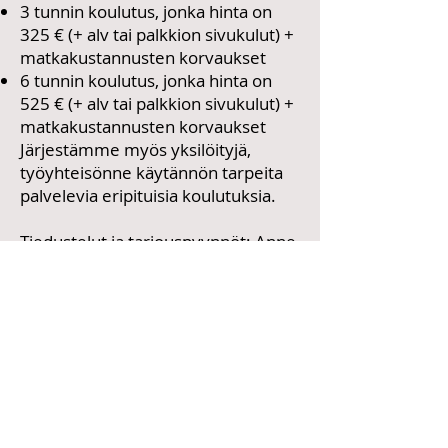
3 tunnin koulutus, jonka hinta on
325 € (+ alv tai palkkion sivukulut) +
matkakustannusten korvaukset
6 tunnin koulutus, jonka hinta on
525 € (+ alv tai palkkion sivukulut) +
matkakustannusten korvaukset
Järjestämme myös yksilöityjä,
työyhteisönne käytännön tarpeita
palvelevia eripituisia koulutuksia.
Tiedustelut ja tarjouspyynnöt: Anne
Niiles-Mäki,
anne@logoterapeutti.fi
.
Address / Osoite
Viktor Frankl
Institute
c/o Timo Purjo
H
einätie 8
12700 Loppi
Finland