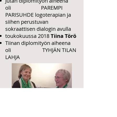
Jutan diplomityön aiheena
oli PAREMPI
PARISUHDE logoterapian ja
siihen perustuvan
sokraattisen dialogin avulla
toukokuussa 2018
Tiina Törö
Tiinan diplomityön aiheena
oli TYHJÄN TILAN
LAHJA