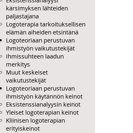
Eksistenssianalyysi
kärsimyksen lähteiden
paljastajana
Logoterapia tarkoituksellisen
elämän aiheiden etsintänä
Logoteoriaan perustuvan
ihmistyön vaikutustekijät
Ihmissuhteen laadun
merkitys
Muut keskeiset
vaikutustekijät
Logoteoriaan perustuvan
ihmistyön käytännön keinot
Eksistenssianalyysin keinot
Yleiset logoterapian keinot
Kliinisen logoterapian
erityiskeinot