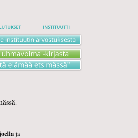
LUTUKSET
INSTITUUTTI
e instituutin arvostuksesta
 uhmavoima -kirjasta
stä elämää etsimässä"
mässä.
joella
ja