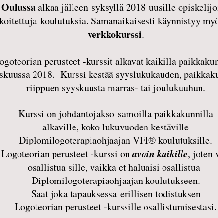
Oulussa
alkaa jälleen syksyllä 2018 uusille opiskelijo
rkoitettuja koulutuksia. Samanaikaisesti käynnistyy my
verkkokurssi
.
ogoteorian perusteet -kurssit alkavat kaikilla paikkakun
skuussa 2018. Kurssi kestää syyslukukauden, paikkak
riippuen syyskuusta marras- tai joulukuuhun.
Kurssi on johdantojakso samoilla paikkakunnilla
alkaville, koko lukuvuoden kestäville
Diplomilogoterapiaohjaajan VFI® koulutuksille.
avoin kaikille
Logoteorian perusteet -kurssi on
, joten 
osallistua sille, vaikka
et haluaisi osallistua
Diplomilogoterapiaohjaajan koulutukseen.
Saat joka tapauksessa erillisen todistuksen
Logoteorian perusteet -kurssille osallistumisestasi.