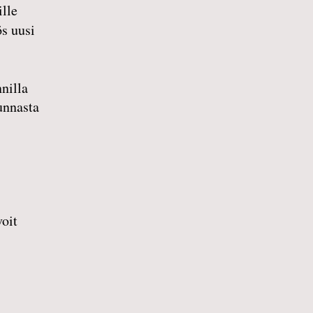
ille
ös uusi
nilla
unnasta
voit