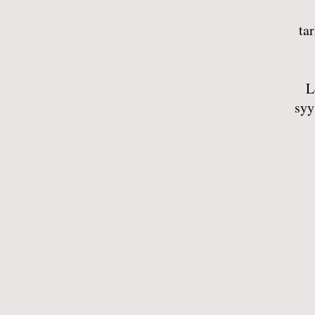
ta
L
syy