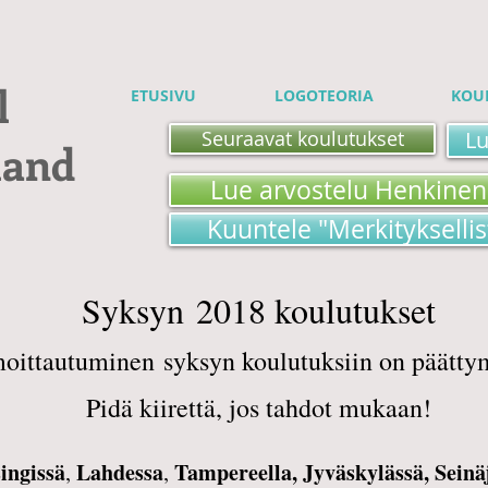
l
ETUSIVU
LOGOTEORIA
KOU
Seuraavat koulutukset
Lu
land
Lue arvostelu Henkinen
Kuuntele "Merkitykselli
Syksyn 2018 koulutukset
moittautuminen syksyn koulutuksiin on päätty
Pidä kiirettä, jos tahdot mukaan!
ingissä
Lahdessa
Tampereella,
Jyväskylässä,
Seinä
,
,