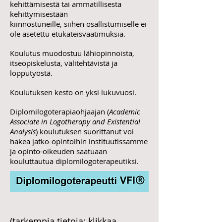
kehittämisestä tai ammatillisesta
kehittymisestään
kiinnostuneille, siihen osallistumiselle ei
ole asetettu etukäteisvaatimuksia.
Koulutus muodostuu lähiopinnoista,
itseopiskelusta, välitehtävistä
ja
lopputyöstä.
Koulutuksen kesto on yksi lukuvuosi.
Diplomilogoterapiaohjaajan (
Academic
Associate in Logotherapy and Existential
Analysis
) koulutuksen suorittanut voi
hakea jatko-opintoihin instituutissamme
ja opinto-oikeuden saatuaan
kouluttautua diplomilogoterapeutiksi.
(tarkempia tietoja: klikkaa