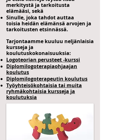
merkitystä ja tarkoitusta
elämääsi, sekä
Sinulle, joka tahdot auttaa
toisia heidän elämänsä arvojen ja
tarkoitusten etsinnässä.
Tarjontaamme kuuluu neljänlaisia
kursseja ja
koulutuskokonaisuuksia:
Logoteorian perusteet -kurssi
Diplomilogoterapiaohjaajan
koulutus
Diplomilogoterapeutin koulutus
Työyhteisökohtaisia tai muita
ryhmäkohtaisia kursseja ja
koulutuksia