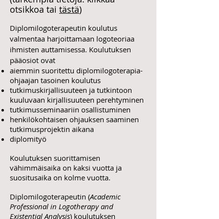
otsikkoa tai
tästä
)
Diplomilogoterapeutin koulutus
valmentaa harjoittamaan logoteoriaa
ihmisten auttamisessa. Koulutuksen
pääosiot ovat
aiemmin suoritettu
diplomilogoterapia-
ohjaajan tasoinen koulutus
tutkimuskirjallisuuteen ja tutki
ntoon
kuuluvaan kirjallisuuteen perehtyminen
tutkimusseminaariin osallistuminen
henkilökohtaisen ohjauksen saaminen
tutkimuspr
ojektin aikana
diplomityö
Koulutuksen suorittamisen
vähimmäisaika on kaksi vuotta ja
suositusaika on kolme vuotta.
Diplomilogoterapeutin (
Academic
Professional in Logotherapy and
Existential Analysis
) koulutuksen