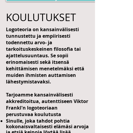
KOULUTUKSET
Logoteoria on kansainvälisesti
tunnustettu ja empiirisesti
todennettu arvo- ja
tarkoituskeskeinen filosofia tai
ajattelusuuntaus. Se sopii
erinomaisesti sekä itsensä
kehittämisen menetelmäksi että
muiden ihmisten auttamisen
lähestymistavaksi.
Tarjoamme kansainvälisesti
akkreditoitua, autenttiseen Viktor
Frankl'n logoteoriaan
perustuvaa koulutusta
Sinulle, joka tahdot pohtia
kokonaisvaltaisesti elämäsi arvoja
ja etsiä keinoja löytää lisää