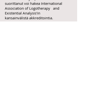
suorittanut voi hakea International
Association of Logotherapy and
Existential Analysis'in
kansainvälistä akkreditointia.
Tilauskoulutukset ja -
kurssit
Järjestämme myös tilauksesta eri
pituisia kursseja ja koulutuksia
ihmistyön eri alojen työyhteisöille.
Räätälöidyt koulutukset voivat olla joko
a) toimeksiantajan kanssa yksilöityjä
käytännön tarpeita palvelevia eripituisia
kursseja tai koulutuksia, tai
b) sovellettuja
diplomilogoterapiaohjaajan koulutuksia,
joissa painottuu kyseisen ihmistyön alan
erityistarpeet ja käytännön sovellukset.
Lisätietoja
tästä linkistä