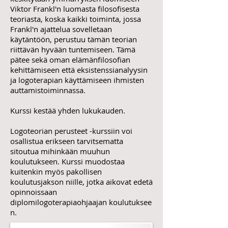
Viktor Frankl'n luomasta filosofisesta
teoriasta, koska kaikki toiminta, jossa
Frankl'n ajattelua sovelletaan
käytäntöön, perustuu tämän teorian
riittävän hyvään tuntemiseen. Tämä
pätee sekä oman elämänfilosofian
kehittämiseen että e
ksistenssianalyysin
ja logoterapian käyttämiseen ihmisten
auttamistoiminnassa.
Kurssi kestää yhden lukukauden.
Logoteorian perusteet -kurssiin voi
osallistua erikseen tarvitsematta
sitoutua mihinkään muuhun
koulutukseen. Kurssi muodostaa
kuitenkin myös pakollisen
koulutusjakson niille, jotka aikovat edetä
opinnoissaan
diplomilogoterapiaohjaajan koulutuksee
n.