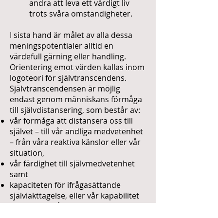
andra att leva ett värdigt liv
trots svåra omständigheter.
I sista hand är målet av alla dessa
meningspotentialer alltid en
värdefull gärning eller handling.
Orientering emot värden kallas inom
logoteori för självtranscendens.
Självtranscendensen är möjlig
endast genom människans förmåga
till självdistansering, som består av:
vår förmåga att distansera oss till
självet – till vår andliga medvetenhet
– från våra reaktiva känslor eller vår
situation,
vår färdighet till självmedvetenhet
samt
kapaciteten för ifrågasättande
själviakttagelse, eller vår kapabilitet
att värdera våra upplevelser i
förhållande till viljan till mening och