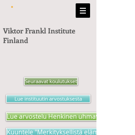
Viktor Frankl Institute
Finland
Seuraavat koulutukset
Lue instituutin arvostuksesta
Lue arvostelu Henkinen uhmavoima -kirjas
Kuuntele "Merkityksellistä elämää etsimäss