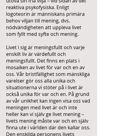
utöva sin fria vilja – vid sidan av det
reaktiva psykofysiska. Enligt
logoteorin är människans primära
behov viljan till mening, dvs.
nödvändigheten att uppleva livet
som fyllt med syfte och mening.
Livet i sig är meningsfullt och varje
enskilt liv är värdefullt och
meningsfullt. Det finns en plats i
mosaiken av livet för var och en av
oss. Vår bristfällighet som mänskliga
varelser gör oss alla unika och
situationerna vi stöter på i livet är
också unika för var och en. På grund
av vår unikhet kan ingen visa oss vad
meningen med livet är och inte
heller kan vi själv ge livet mening –
livets mening måste var och en själv
finna ute i världen där den kallar oss.
Den enskilda personens livets