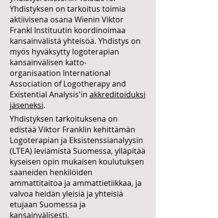
Yhdistyksen on tarkoitus toimia
aktiivisena osana Wienin Viktor
Frankl Instituutin koordinoimaa
kansainvälistä yhteisöä. Yhdistys on
myös hyväksytty logoterapian
kansainvälisen katto-
organisaation International
Association of Logotherapy and
Existential Analysis'in
akkreditoiduksi
jäseneksi
.
Yhdistyksen tarkoituksena on
edistää Viktor Franklin kehittämän
Logoterapian ja Eksistenssianalyysin
(LTEA) leviämistä Suomessa, ylläpitää
kyseisen opin mukaisen koulutuksen
saaneiden henkilöiden
ammattitaitoa ja ammattietiikkaa, ja
valvoa heidän yleisiä ja yhteisiä
etujaan Suomessa ja
kansainvälisesti.