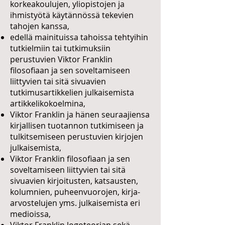
korkeakoulujen, yliopistojen ja
ihmistyötä käytännössä tekevien
tahojen kanssa,
edellä mainituissa tahoissa tehtyihin
tutkielmiin tai tutkimuksiin
perustuvien Viktor Franklin
filosofiaan ja sen soveltamiseen
liittyvien tai sitä sivuavien
tutkimusartikkelien julkaisemista
artikkelikokoelmina,
Viktor Franklin ja hänen seuraajiensa
kirjallisen tuotannon tutkimiseen ja
tulkitsemiseen perustuvien kirjojen
julkaisemista,
Viktor Franklin filosofiaan ja sen
soveltamiseen liittyvien tai sitä
sivuavien kirjoitusten, katsausten,
kolumnien, puheenvuorojen, kirja-
arvostelujen yms. julkaisemista eri
medioissa,