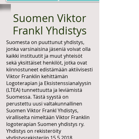
Suomen Viktor
Frankl Yhdistys
Suomesta on puuttunut yhdistys,
jonka varsinaisina jäseniä voivat olla
kaikki instituutit ja muut yhteisöt
sekä yksittäiset henkilöt, jotka ovat
kiinnostuneet edistämään aktiivisesti
Viktor Franklin kehittämän
Logoterapian ja Eksistenssianalyysin
(LTEA) tunnettuutta ja leviämistä
Suomessa. Tästä syystä on
perustettu uusi valtakunnallinen
Suomen Viktor Frankl Yhdistys,
viralliselta nimeltään Viktor Franklin
logoterapian Suomen yhdistys ry.
Yhdistys on rekisteröity
yhdistysrekisteriin
15.5.2018
.