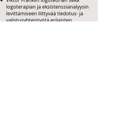
Viktor Franklin logoteorian sekä
logoterapian ja eksistenssianalyysin
levittämiseen liittyvää tiedotus- ja
valistusyhteistyötä erilaisten
alueellisten ja paikallisten
toimijoiden kanssa,
aktiivista osallistumista kaikenlaiseen
sellaiseen muuhun
valtakunnalliseen, alueelliseen tai
paikalliseen toimintaan, joka tuottaa
uutta logoterapiaan ja
eksistenssianalyysiin sovellettavaa
tietoa tai edistää alan tutkijoiden ja
toimijoiden ammattitaitoa
Yhdistys voi organisoitua jaostoiksi
niillä maantieteellisillä alueilla, joilla
järjestetään Viktor Franklin
logoteoriaan liittyviä kursseja ja
koulutuksia ja joilla toimii
asianmukaisen koulutuksen saaneita